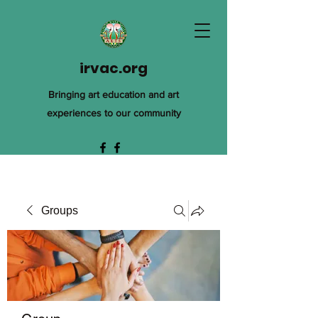
irvac.org
Bringing art education and art
experiences to our community
Groups