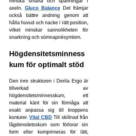
minska smärta och spänningar i 
axeln. 
Gluco Balance
 Det främjar 
också bättre andning genom att 
hålla huvud och nacke i rätt position, 
vilket minskar sannolikheten för 
snarkning och sömnapnésymtom.
Högdensitetsminness
kum för optimalt stöd
Den inre strukturen i Derila Ergo är 
tillverkad av 
högdensitetsminnesskum, ett 
material känt för sin förmåga att 
exakt anpassa sig till kroppens 
konturer.
Vital CBD
 Till skillnad från 
lågdensitetsskum som förlorar sin 
form eller komprimeras för lätt, 