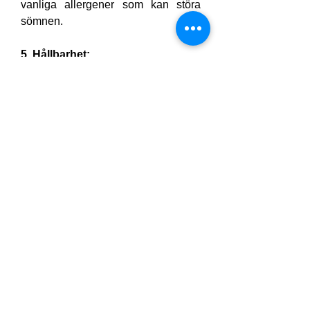
vanliga allergener som kan störa 
sömnen.
5. Hållbarhet:
Skummet med hög densitet och den 
högkvalitativa konstruktionen 
säkerställer att kudden håller längre 
än standardmodeller och bibehåller 
sin form och prestanda över tid.
Vem bör använda 
Derila Ergo?
Sidosovare:
 Axelfördjupningar
na och nackstödet gör den 
särskilt fördelaktig för de som 
sover på sidan.