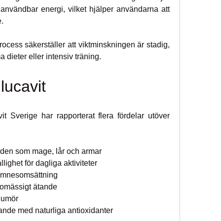
l användbar energi, vilket hjälper användarna att 
.
ocess säkerställer att viktminskningen är stadig, 
 dieter eller intensiv träning.
lucavit
 Sverige har rapporterat flera fördelar utöver 
områden som mage, lår och armar
ållighet för dagliga aktiviteter
h ämnesomsättning
slomässigt ätande
 humör
innande med naturliga antioxidanter