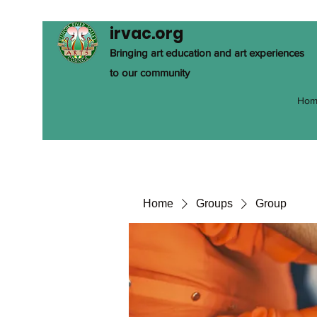
irvac.org
Bringing art education and art experiences
to our community
Hom
Home
Groups
Group