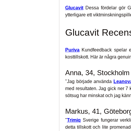
Glucavit
 Dessa fördelar gör Gl
ytterligare ett viktminskningspill
Glucavit Recens
Puriva
 Kundfeedback spelar en v
kosttillskott. Här är några genu
Anna, 34, Stockholm
"Jag började använda 
Leanov
med resultaten. Jag gick ner 7 ki
sötsug har minskat och jag kän
Markus, 41, Götebor
"
Trimiq
 Sverige fungerar verkl
detta tillskott och lite promenad