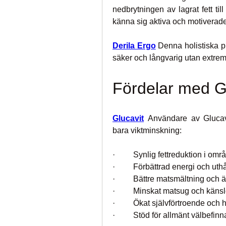
nedbrytningen av lagrat fett til
känna sig aktiva och motiverade
Derila Ergo
 Denna holistiska pr
säker och långvarig utan extrema
Fördelar med G
Glucavit
 Användare av Glucavit
bara viktminskning:
·         Synlig fettreduktion i 
·         Förbättrad energi och uth
·         Bättre matsmältning oc
·         Minskat matsug och kän
·         Ökat självförtroende och
·         Stöd för allmänt välbef