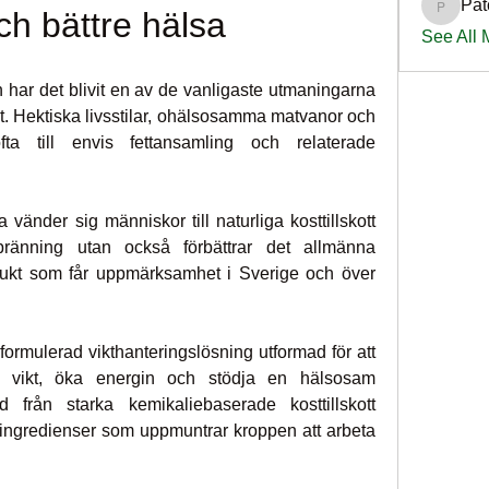
Pat
PatciOg
ch bättre hälsa
See All
 har det blivit en av de vanligaste utmaningarna 
t. Hektiska livsstilar, ohälsosamma matvanor och 
ofta till envis fettansamling och relaterade 
 vänder sig människor till naturliga kosttillskott 
bränning utan också förbättrar det allmänna 
ukt som får uppmärksamhet i Sverige och över 
ormulerad vikthanteringslösning utformad för att 
i vikt, öka energin och stödja en hälsosam 
d från starka kemikaliebaserade kosttillskott 
 ingredienser som uppmuntrar kroppen att arbeta 