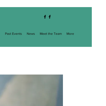
g
Past Events
News
Meet the Team
More