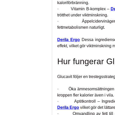
kaloriförbränning.
·         Vitamin B-komplex – 
De
trötthet under viktminskning.
·         Äppelcidervinägerp
fettmetabolismen naturligt.
Derila Ergo
 Dessa ingredienser
effekt, vilket gör viktminskning
Hur fungerar Gl
Glucavit följer en trestegsstrate
·         Öka ämnesomsättninge
kroppen fler kalorier även i vila.
Derila Ergo
 vilket gör det lättare
·         Omvandling av fett til