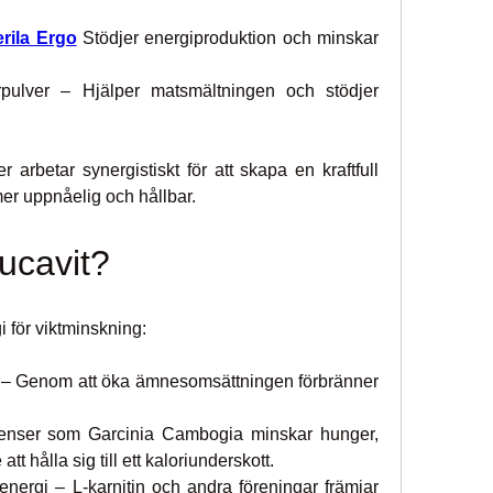
rila Ergo
 Stödjer energiproduktion och minskar 
ulver – Hjälper matsmältningen och stödjer 
 arbetar synergistiskt för att skapa en kraftfull 
 mer uppnåelig och hållbar.
ucavit?
gi för viktminskning:
n – Genom att öka ämnesomsättningen förbränner 
·         Aptitkontroll – Ingredienser som Garcinia Cambogia minskar hunger, 
 att hålla sig till ett kaloriunderskott.
l energi – L-karnitin och andra föreningar främjar 