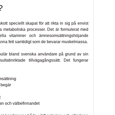
?
lskott speciellt skapat för att rikta in sig på envist 
tra metaboliska processer. Det är formulerat med 
iella vitaminer och ämnesomsättningshöjande 
bränna fett samtidigt som de bevarar muskelmassa.
opulär bland svenska användare på grund av sin 
tatinriktade tillvägagångssätt. Det fungerar 
msättning
a begär
t
lsan och välbefinnandet