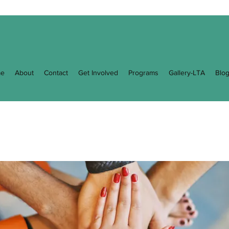
e
About
Contact
Get Involved
Programs
Gallery-LTA
Blo