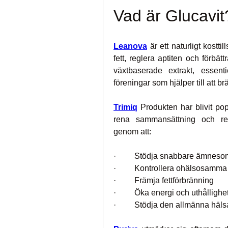
Vad är Glucavit
Leanova
är ett naturligt kosttil
fett, reglera aptiten och förbät
växtbaserade extrakt, essent
föreningar som hjälper till att 
Trimiq
 Produkten har blivit p
rena sammansättning och resul
genom att:
·         Stödja snabbare ämneso
·         Kontrollera ohälsosamm
·         Främja fettförbränning
·         Öka energi och uthållighe
·         Stödja den allmänna hä