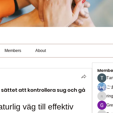
Members
About
Membe
Тan
ご
 sättet att kontrollera sug och gå
rin
ringquie
urlig väg till effektiv 
Gre