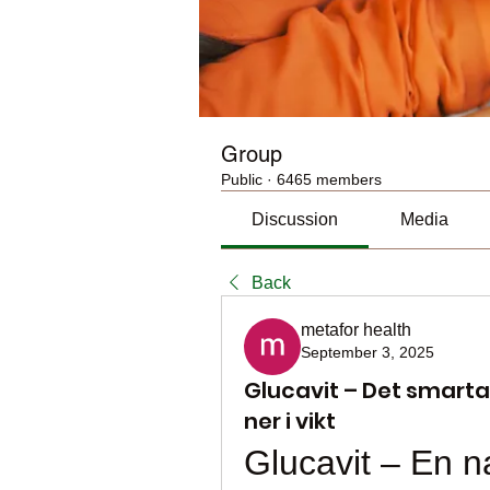
Group
Public
·
6465 members
Discussion
Media
Back
metafor health
September 3, 2025
Glucavit – Det smarta
ner i vikt
Glucavit – En nat