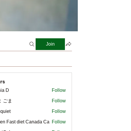
Join
rs
ia D
Follow
ま ごま
Follow
gquiet
Follow
t
en Fast diet Canada Ca
Follow