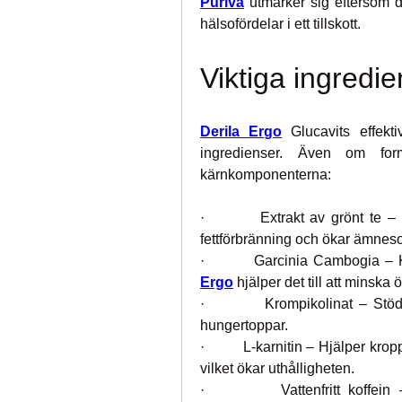
Puriva
utmärker sig eftersom 
hälsofördelar i ett tillskott.
Viktiga ingredie
Derila Ergo
 Glucavits effekti
ingredienser. Även om form
kärnkomponenterna:
·         Extrakt av grönt te – 
fettförbränning och ökar ämnes
·         Garcinia Cambogia – 
Ergo
 hjälper det till att minska
·         Krompikolinat – Stö
hungertoppar.
·         L-karnitin – Hjälper kro
vilket ökar uthålligheten.
·         Vattenfritt koffein 