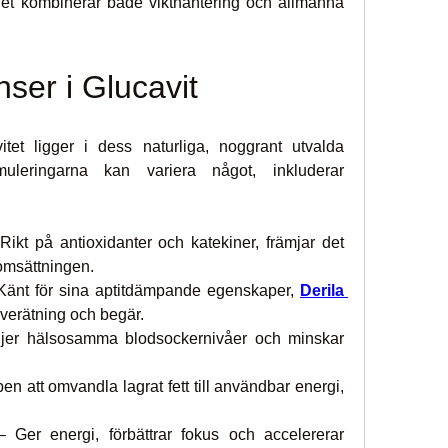
det kombinerar både vikthantering och allmänna 
nser i Glucavit
vitet ligger i dess naturliga, noggrant utvalda 
uleringarna kan variera något, inkluderar 
Rikt på antioxidanter och katekiner, främjar det 
omsättningen.
Känt för sina aptitdämpande egenskaper, 
Derila 
 överätning och begär.
djer hälsosamma blodsockernivåer och minskar 
ppen att omvandla lagrat fett till användbar energi, 
– Ger energi, förbättrar fokus och accelererar 