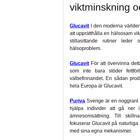
viktminskning o
Glucavit
 I den moderna världen
att upprätthålla en hälsosam vik
stillasittande rutiner leder 
hälsoproblem.
Glucavit
 För att övervinna detta
som inte bara stöder fettför
välbefinnandet. En sådan prod
hela Europa är Glucavit.
Puriva
Sverige är en noggrant f
hjälpa individer att gå ner 
ämnesomsättning. Till skillna
fokuserar Glucavit på naturliga
med sina egna mekanismer.