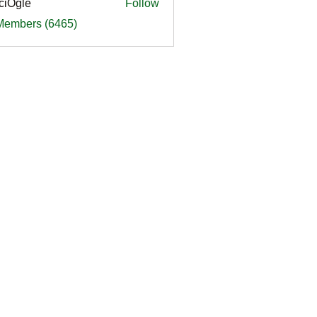
ciOgle
Follow
le
 Members (6465)