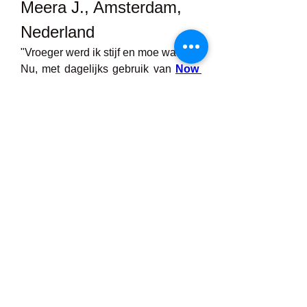
Meera J., Amsterdam, 
Nederland
"Vroeger werd ik stijf en moe wakker. 
Nu, met dagelijks gebruik van 
Now 
Slim
, zijn mijn ochtenden pijnvrij en 
vol energie."
Jonathan D., London, 
UK
"Het is moeilijk om een ​​supplement 
te vinden dat werkt zonder 
bijwerkingen. 
Curalis CBD
 is zuiver, 
natuurlijk en maakt een merkbaar 
verschil. Een echte aanrader."
Waarom Curalis 