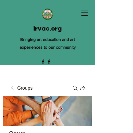
irvac.org
Bringing art education and art
experiences to our community
Groups