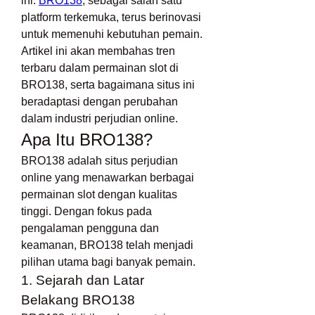
ini. 
BRO138
, sebagai salah satu 
platform terkemuka, terus berinovasi 
untuk memenuhi kebutuhan pemain. 
Artikel ini akan membahas tren 
terbaru dalam permainan slot di 
BRO138, serta bagaimana situs ini 
beradaptasi dengan perubahan 
dalam industri perjudian online.
Apa Itu BRO138?
BRO138 adalah situs perjudian 
online yang menawarkan berbagai 
permainan slot dengan kualitas 
tinggi. Dengan fokus pada 
pengalaman pengguna dan 
keamanan, BRO138 telah menjadi 
pilihan utama bagi banyak pemain.
1. Sejarah dan Latar 
Belakang BRO138