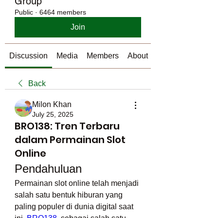
Group
Public
·
6464 members
Join
Discussion
Media
Members
About
Back
Milon Khan
July 25, 2025
BRO138: Tren Terbaru
dalam Permainan Slot
Online
Pendahuluan
Permainan slot online telah menjadi 
salah satu bentuk hiburan yang 
paling populer di dunia digital saat 