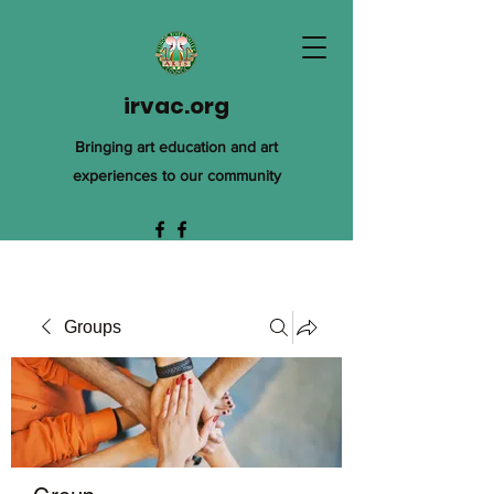
irvac.org
Bringing art education and art
experiences to our community
Groups