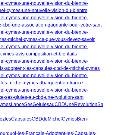
hel-cymes-une-nouvelle-vision-du-bientre-
el-cymes-une-nouvelle-vision-du-bientre
hel-cymes-une-nouvelle-vision-du-bientre-
e-cbd-une-association-gagnante-pour-votre-sant
hel-cymes-une-nouvelle-vision-du-bientre-
gnes-michel-cymes-ce-que-vous-devez-savoir
hel-cymes-une-nouvelle-vision-du-bientre-
-cymes-avis-composition-et-bienfaits
hel-cymes-une-nouvelle-vision-du-bientre-
ais-adoptent-les-capsules-cbd-de-michel-cymes
hel-cymes-une-nouvelle-vision-du-bientre-
lules-michel-cymes-dbarquent-en-france
hel-cymes-une-nouvelle-vision-du-bientre-
e-ses-glules-au-cbd-une-rvolution-sant
helCymesLanceSesGelulesauCBDUneRevolutionSa
uvrezlesCapsulesCBDdeMichelCymesBien-
/Pourquoi-les-Francais-Adoptent-les-Capsules-