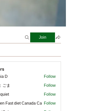
Join
rs
ia D
Follow
ま ごま
Follow
gquiet
Follow
t
en Fast diet Canada Ca
Follow