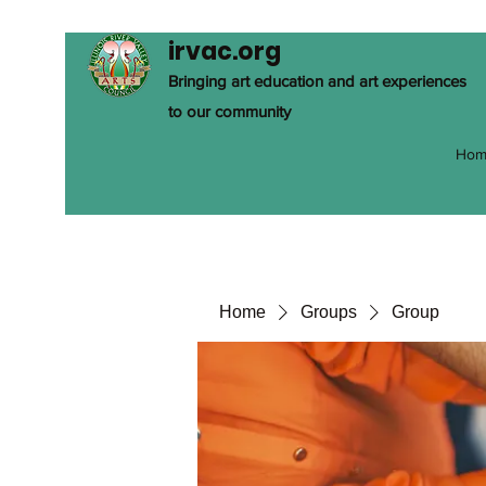
irvac.org
Bringing art education and art experiences
to our community
Hom
Home
Groups
Group