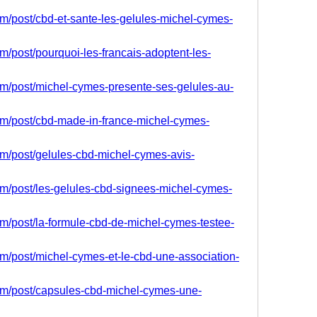
om/post/cbd-et-sante-les-gelules-michel-cymes-
om/post/pourquoi-les-francais-adoptent-les-
com/post/michel-cymes-presente-ses-gelules-au-
com/post/cbd-made-in-france-michel-cymes-
om/post/gelules-cbd-michel-cymes-avis-
com/post/les-gelules-cbd-signees-michel-cymes-
om/post/la-formule-cbd-de-michel-cymes-testee-
om/post/michel-cymes-et-le-cbd-une-association-
com/post/capsules-cbd-michel-cymes-une-