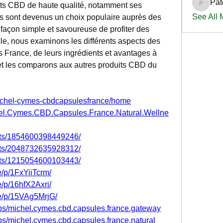
Pat
its CBD de haute qualité, notamment ses 
PatciOg
See All
ont devenus un choix populaire auprès des 
açon simple et savoureuse de profiter des 
le, nous examinons les différents aspects des 
rance, de leurs ingrédients et avantages à 
 et les comparons aux autres produits CBD du 
/michel-cymes-cbdcapsulesfrance/home
hel.Cymes.CBD.Capsules.France.Natural.Wellne
nts/1854600398449246/
nts/2048732635928312/
nts/1215054600103443/
/p/1FxYiiTcrm/
/p/16hfX2Axri/
e/p/15VAg5MrjG/
ps/michel.cymes.cbd.capsules.france.gateway
s/michel.cymes.cbd.capsules.france.natural