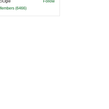
ciOgle
Follow
le
 Members (6466)