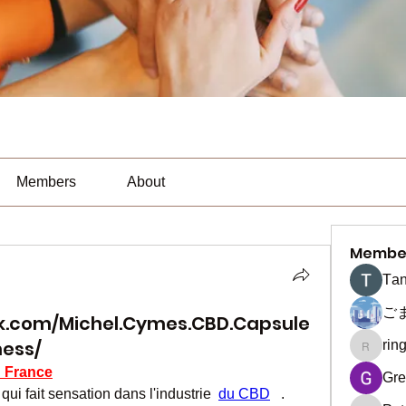
Members
About
Membe
Тan
ご
k.com/Michel.Cymes.CBD.Capsule
ness/
rin
ringquie
 France
Gre
i fait sensation dans l'industrie  
du CBD
   . 