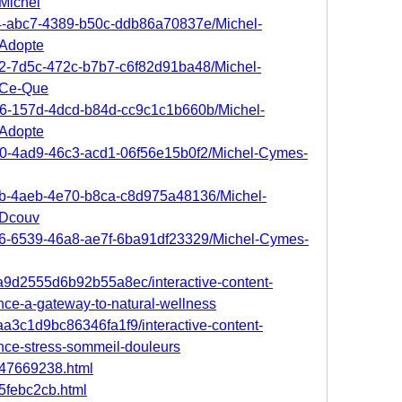
Michel
94-abc7-4389-b50c-ddb86a70837e/Michel-
Adopte
c2-7d5c-472c-b7b7-c6f82d91ba48/Michel-
-Ce-Que
8a6-157d-4dcd-b84d-cc9c1c1b660b/Michel-
Adopte
200-4ad9-46c3-acd1-06f56e15b0f2/Michel-Cymes-
2cb-4aeb-4e70-b8ca-c8d975a48136/Michel-
-Dcouv
896-6539-46a8-ae7f-6ba91df23329/Michel-Cymes-
aa9d2555d6b92b55a8ec/interactive-content-
nce-a-gateway-to-natural-wellness
aaa3c1d9bc86346fa1f9/interactive-content-
nce-stress-sommeil-douleurs
a847669238.html
b5febc2cb.html