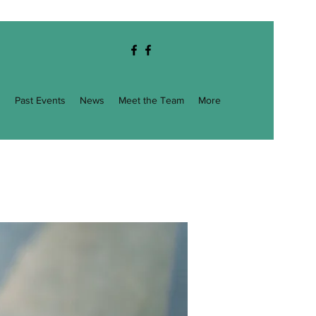
g
Past Events
News
Meet the Team
More