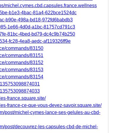
ps/michel.cymes.cbd.capsules.france.wellness
145be-b1e3-4bac-81a4-622bce1524dc
56ac-b90e-498a-bd18-972fd6babdb3
7d985-1e66-4d0d-a1bc-81757cd791c3
807fe-81bc-4bed-bd79-dc4c9b74b250
a534-fc28-4ea8-aedc-af119326ff9e
ence/commands/83150
ence/commands/83151
ence/commands/83152
ence/commands/83153
ence/commands/83154
020135753098874031
020135753098874033
es-france.square.site/
les-france-ce-que-vous-devez-savoir.square.site/
com/post/michel-cymes-lance-ses-gelules-au-cbd-
com/post/decouvrez-les-capsules-cbd-de-michel-