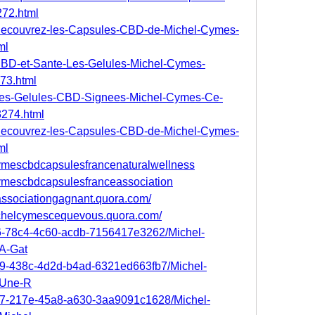
72.html
m/Decouvrez-les-Capsules-CBD-de-Michel-Cymes-
ml
/CBD-et-Sante-Les-Gelules-Michel-Cymes-
73.html
m/Les-Gelules-CBD-Signees-Michel-Cymes-Ce-
274.html
m/Decouvrez-les-Capsules-CBD-de-Michel-Cymes-
ml
cymescbdcapsulesfrancenaturalwellness
cymescbdcapsulesfranceassociation
associationgagnant.quora.com/
ichelcymescequevous.quora.com/
e6-78c4-4c60-acdb-7156417e3262/Michel-
A-Gat
79-438c-4d2d-b4ad-6321ed663fb7/Michel-
-Une-R
157-217e-45a8-a630-3aa9091c1628/Michel-