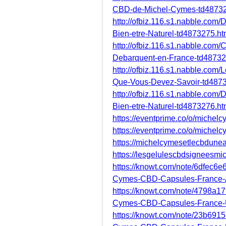
CBD-de-Michel-Cymes-td48732
http://ofbiz.116.s1.nabble.co
Bien-etre-Naturel-td4873275.ht
http://ofbiz.116.s1.nabble.com
Debarquent-en-France-td48732
http://ofbiz.116.s1.nabble.co
Que-Vous-Devez-Savoir-td4873
http://ofbiz.116.s1.nabble.co
Bien-etre-Naturel-td4873276.ht
https://eventprime.co/o/michel
https://eventprime.co/o/michel
https://michelcymesetlecbdune
https://lesgelulescbdsigneesm
https://knowt.com/note/6dfec6
Cymes-CBD-Capsules-France-
https://knowt.com/note/4798a1
Cymes-CBD-Capsules-France
https://knowt.com/note/23b69