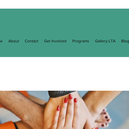
e
About
Contact
Get Involved
Programs
Gallery-LTA
Blo