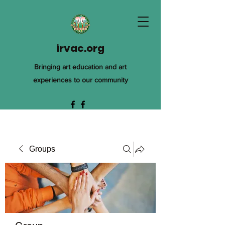
irvac.org
Bringing art education and art
experiences to our community
Groups