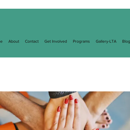
e
About
Contact
Get Involved
Programs
Gallery-LTA
Blo