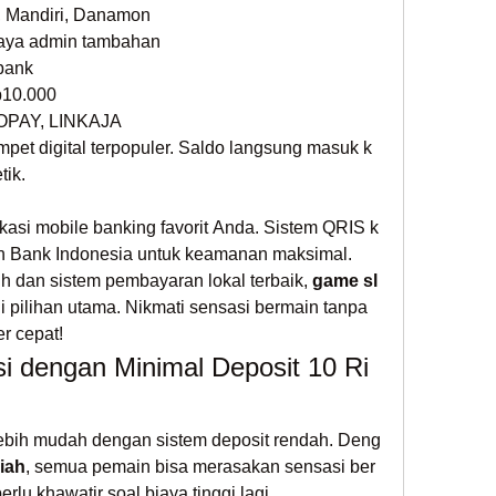
, Mandiri, Danamon
iaya admin tambahan
 bank
p10.000
GOPAY, LINKAJA
et digital terpopuler. Saldo langsung masuk k
tik.
kasi mobile banking favorit Anda. Sistem QRIS k
n Bank Indonesia untuk keamanan maksimal.
h dan sistem pembayaran lokal terbaik, 
game sl
i pilihan utama. Nikmati sensasi bermain tanpa 
er cepat!
 dengan Minimal Deposit 10 Ri
lebih mudah dengan sistem deposit rendah. Deng
iah
, semua pemain bisa merasakan sensasi ber
erlu khawatir soal biaya tinggi lagi.