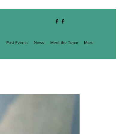
g
Past Events
News
Meet the Team
More