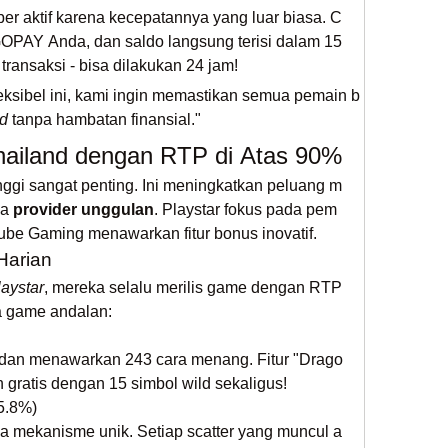
ber aktif karena kecepatannya yang luar biasa. C
OPAY Anda, dan saldo langsung terisi dalam 15
transaksi - bisa dilakukan 24 jam!
eksibel ini, kami ingin memastikan semua pemain b
nd
 tanpa hambatan finansial."
hailand dengan RTP di Atas 90%
inggi sangat penting. Ini meningkatkan peluang m
a 
provider unggulan
. Playstar fokus pada pem
ube Gaming menawarkan fitur bonus inovatif.
Harian
laystar
, mereka selalu merilis game dengan RTP
a game andalan:
 dan menawarkan 243 cara menang. Fitur "Drago
 gratis dengan 15 simbol wild sekaligus!
5.8%)
ya mekanisme unik. Setiap scatter yang muncul a