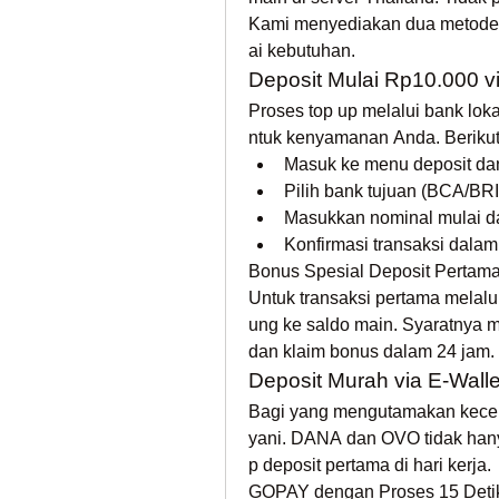
Kami menyediakan dua metode t
ai kebutuhan.
Deposit Mulai Rp10.000 v
Proses top up melalui bank lok
ntuk kenyamanan Anda. Beriku
Masuk ke menu deposit dan 
Pilih bank tujuan (BCA/BRI
Masukkan nominal mulai d
Konfirmasi transaksi dalam
Bonus Spesial Deposit Pertam
Untuk transaksi pertama melal
ung ke saldo main. Syaratnya 
dan klaim bonus dalam 24 jam.
Deposit Murah via E-Walle
Bagi yang mengutamakan kecepa
yani. DANA dan OVO tidak hany
p deposit pertama di hari kerja.
GOPAY dengan Proses 15 Deti