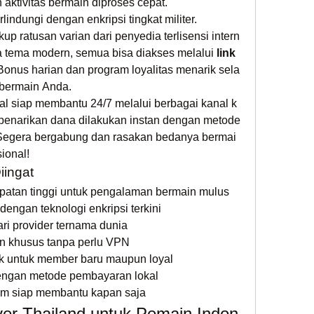
 aktivitas bermain diproses cepat.
indungi dengan enkripsi tingkat militer.
p ratusan varian dari penyedia terlisensi intern
ga tema modern, semua bisa diakses melalui 
link 
Bonus harian dan program loyalitas menarik sela
 bermain Anda.
l siap membantu 24/7 melalui berbagai kanal k
 penarikan dana dilakukan instan dengan metode
 Segera bergabung dan rasakan bedanya bermai
sional!
iingat
cepatan tinggi untuk pengalaman bermain mulus
engan teknologi enkripsi terkini
ri provider ternama dunia
n khusus tanpa perlu VPN
k untuk member baru maupun loyal
dengan metode pembayaran lokal
m siap membantu kapan saja
ver Thailand untuk Pemain Indon