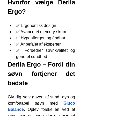
Hvorfor vælge Derila 
Ergo?
✅ Ergonomisk design
✅ Avanceret memory-skum
✅ Hypoallergen og åndbar
✅ Anbefalet af eksperter
✅ Forbedrer søvnkvalitet og 
generel sundhed
Derila Ergo – Fordi din 
søvn fortjener det 
bedste
Giv dig selv gaven af sund, dyb og 
komfortabel søvn med 
Gluco 
Balance
. Oplev forskellen ved at 
sove med en pude, der er designet 