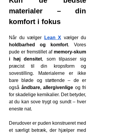
Kun de bedste 
materialer – din 
komfort i fokus
Når du vælger 
Lean X
 vælger du 
holdbarhed og komfort
. Vores 
pude er fremstillet af 
memory-skum 
i høj densitet
, som tilpasser sig 
præcist til din kropsform og 
sovestilling. Materialerne er ikke 
bare bløde og støttende – de er 
også 
åndbare, allergivenlige
 og fri 
for skadelige kemikalier. Det betyder, 
at du kan sove trygt og sundt – hver 
eneste nat.
Derudover er puden konstrueret med 
et særligt betræk, der hjælper med 