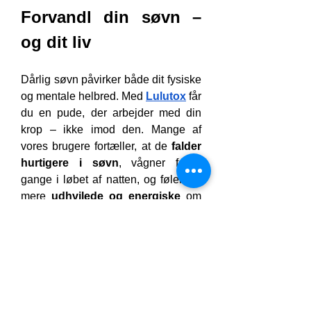
Forvandl din søvn – 
og dit liv
Dårlig søvn påvirker både dit fysiske 
og mentale helbred. Med 
Lulutox
 får 
du en pude, der arbejder med din 
krop – ikke imod den. Mange af 
vores brugere fortæller, at de 
falder 
hurtigere i søvn
, vågner færre 
gange i løbet af natten, og føler sig 
mere 
udhvilede og energiske
 om 
morgenen.
En forbedret søvnkvalitet kan 
betyde:
Bedre koncentration og mental 
klarhed