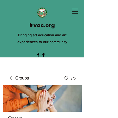
irvac.org
Bringing art education and art
experiences to our community
Groups