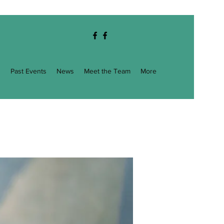
g
Past Events
News
Meet the Team
More