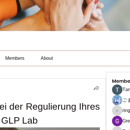
Members
About
Membe
Тan
ご
ei der Regulierung Ihres 
rin
ringquie
f GLP Lab
Gre