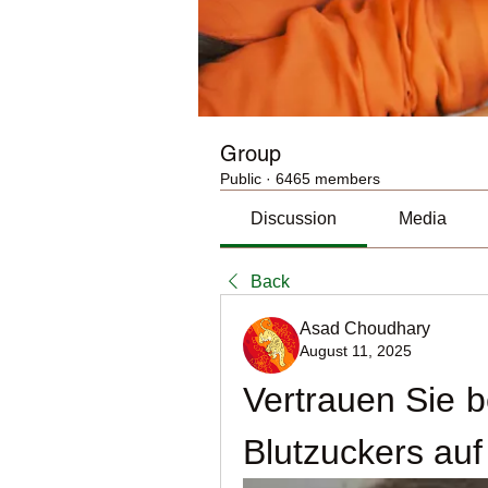
Group
Public
·
6465 members
Discussion
Media
Back
Asad Choudhary
August 11, 2025
Vertrauen Sie b
Blutzuckers au