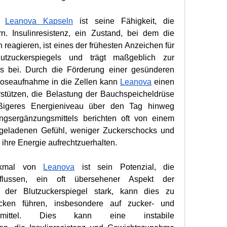
n 
Leanova Kapseln
 ist seine Fähigkeit, die 
ern. Insulinresistenz, ein Zustand, bei dem die 
 reagieren, ist eines der frühesten Anzeichen für 
utzuckerspiegels und trägt maßgeblich zur 
s bei. Durch die Förderung einer gesünderen 
koseaufnahme in die Zellen kann 
Leanova
 einen 
erstützen, die Belastung der Bauchspeicheldrüse 
ßigeres Energieniveau über den Tag hinweg 
gsergänzungsmittels berichten oft von einem 
geladenen Gefühl, weniger Zuckerschocks und 
hre Energie aufrechtzuerhalten.
rkmal von 
Leanova
 ist sein Potenzial, die 
nflussen, ein oft übersehener Aspekt der 
t der Blutzuckerspiegel stark, kann dies zu 
cken führen, insbesondere auf zucker- und 
ensmittel. Dies kann eine instabile 