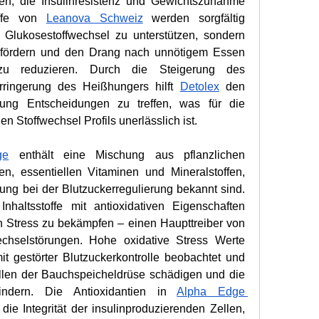
en, die Insulinresistenz und Gewichtszunahme 
offe von 
Leanova Schweiz
 werden sorgfältig 
Glukosestoffwechsel zu unterstützen, sondern 
 fördern und den Drang nach unnötigem Essen 
u reduzieren. Durch die Steigerung des 
rringerung des Heißhungers hilft 
Detolex
 den 
ng Entscheidungen zu treffen, was für die 
n Stoffwechsel Profils unerlässlich ist.
ge
 enthält eine Mischung aus pflanzlichen 
n, essentiellen Vitaminen und Mineralstoffen, 
kung bei der Blutzuckerregulierung bekannt sind. 
altsstoffe mit antioxidativen Eigenschaften 
en Stress zu bekämpfen – einen Haupttreiber von 
chselstörungen. Hohe oxidative Stress Werte 
 gestörter Blutzuckerkontrolle beobachtet und 
llen der Bauchspeicheldrüse schädigen und die 
hindern. Die Antioxidantien in 
Alpha Edge 
 die Integrität der insulinproduzierenden Zellen, 