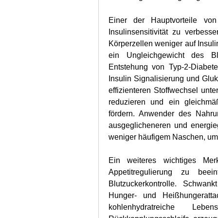
Einer der Hauptvorteile vo
Insulinsensitivität zu verbess
Körperzellen weniger auf Insulin
ein Ungleichgewicht des Bl
Entstehung von Typ-2-Diabete
Insulin Signalisierung und Glu
effizienteren Stoffwechsel unt
reduzieren und ein gleichmä
fördern. Anwender des Nahrun
ausgeglicheneren und energie
weniger häufigem Naschen, um i
Ein weiteres wichtiges Me
Appetitregulierung zu beei
Blutzuckerkontrolle. Schwank
Hunger- und Heißhungeratta
kohlenhydratreiche Leb