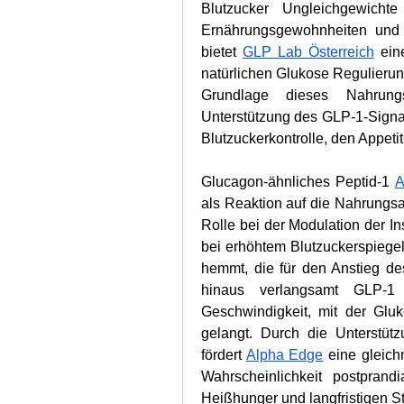
Blutzucker Ungleichgewichte
Ernährungsgewohnheiten und c
bietet 
GLP Lab Österreich
 ein
natürlichen Glukose Regulieru
Grundlage dieses Nahrungse
Unterstützung des GLP-1-Signa
Blutzuckerkontrolle, den Appetit
Glucagon-ähnliches Peptid-1 
A
als Reaktion auf die Nahrungsau
Rolle bei der Modulation der In
bei erhöhtem Blutzuckerspiegel 
hemmt, die für den Anstieg des
hinaus verlangsamt GLP-1
Geschwindigkeit, mit der Gluk
gelangt. Durch die Unterstüt
fördert 
Alpha Edge
 eine gleich
Wahrscheinlichkeit postprand
Heißhunger und langfristigen S