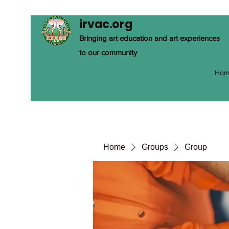
irvac.org
Bringing art education and art experiences
to our community
Hom
Home
Groups
Group