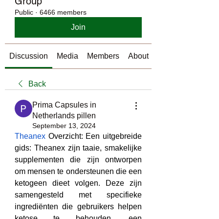
Group
Public
·
6466 members
Join
Discussion
Media
Members
About
Back
Prima Capsules in
Netherlands pillen
September 13, 2024
Theanex
 Overzicht: Een uitgebreide 
gids: Theanex zijn taaie, smakelijke 
supplementen die zijn ontworpen 
om mensen te ondersteunen die een 
ketogeen dieet volgen. Deze zijn 
samengesteld met specifieke 
ingrediënten die gebruikers helpen 
ketose te behouden, een 