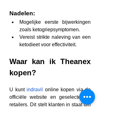
Nadelen:
Mogelijke eerste bijwerkingen 
zoals ketogriepsymptomen.
Vereist strikte naleving van een 
ketodieet voor effectiviteit.
Waar kan ik Theanex 
kopen?
U kunt 
indravil
 online kopen via de 
officiële website en geselecteerde 
retailers. Dit stelt klanten in staat om 
ze gemakkelijk te bestellen en direct 
bij hen thuis te laten bezorgen. 
Aankopen via de officiële site zorgt 
ervoor dat u een echt product 