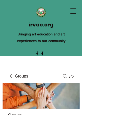
irvac.org
Bringing art education and art
experiences to our community
Groups