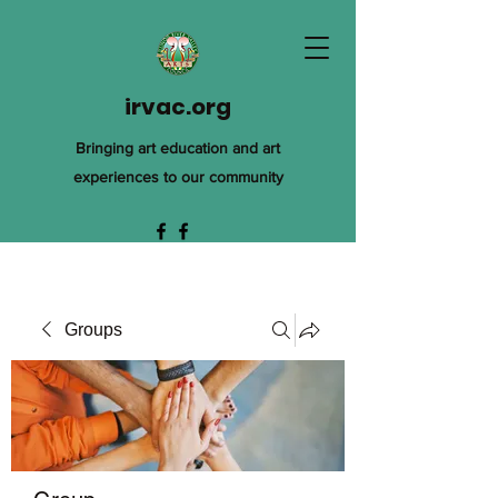
irvac.org
Bringing art education and art
experiences to our community
Groups