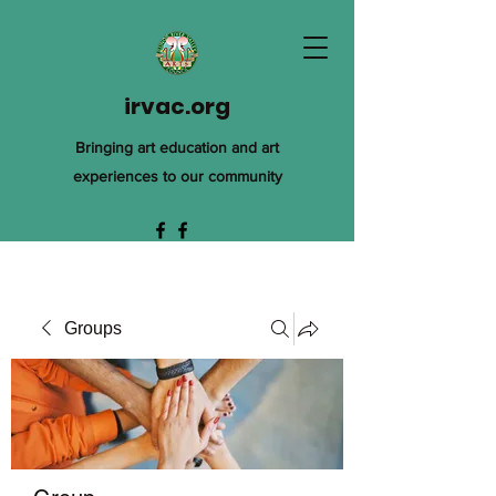
irvac.org
Bringing art education and art
experiences to our community
Groups